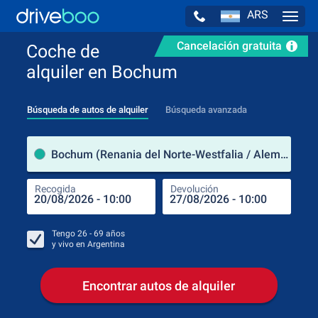
ARS
Navig
Cancelación gratuita
Coche de
alquiler en Bochum
Búsqueda de autos de alquiler
Búsqueda avanzada
luga
Bochum (Renania del Norte-Westfalia / Alemania)
Recogida
Devolución
Luga
Rec
Tengo
26 - 69
años
y vivo en
Argentina
Encontrar autos de alquiler