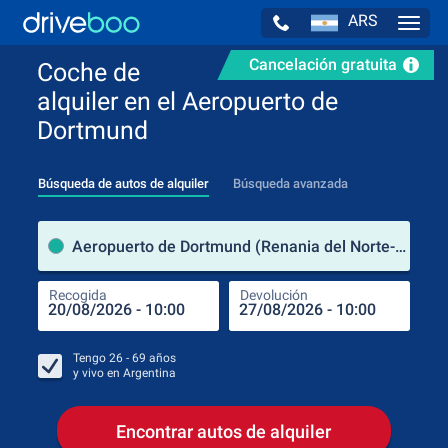
ARS
Navig
Cancelación gratuita
Coche de
alquiler en el Aeropuerto de
Dortmund
Búsqueda de autos de alquiler
Búsqueda avanzada
luga
Aeropuerto de Dortmund (Renania del Norte-Westfalia / Alemania)
Recogida
Devolución
Luga
Rec
Tengo
26 - 69
años
y vivo en
Argentina
Encontrar autos de alquiler