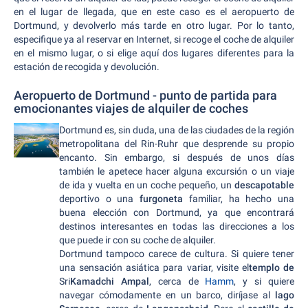
en el lugar de llegada, que en este caso es el aeropuerto de
Dortmund, y devolverlo más tarde en otro lugar. Por lo tanto,
especifique ya al reservar en Internet, si recoge el coche de alquiler
en el mismo lugar, o si elige aquí dos lugares diferentes para la
estación de recogida y devolución.
Aeropuerto de Dortmund - punto de partida para
emocionantes viajes de alquiler de coches
Dortmund es, sin duda, una de las ciudades de la región
metropolitana del Rin-Ruhr que desprende su propio
encanto. Sin embargo, si después de unos días
también le apetece hacer alguna excursión o un viaje
de ida y vuelta en un coche pequeño, un
descapotable
deportivo o una
furgoneta
familiar, ha hecho una
buena elección con Dortmund, ya que encontrará
destinos interesantes en todas las direcciones a los
que puede ir con su coche de alquiler.
Dortmund tampoco carece de cultura. Si quiere tener
una sensación asiática para variar, visite el
templo de
Sri
Kamadchi Ampal
, cerca de
Hamm
, y si quiere
navegar cómodamente en un barco, diríjase al
lago