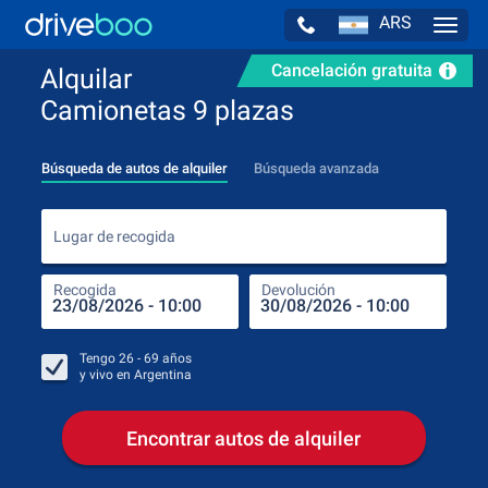
ARS
Navig
Cancelación gratuita
Alquilar
Camionetas 9 plazas
Búsqueda de autos de alquiler
Búsqueda avanzada
Luga
Lugar de recogida
Recogida
Devolución
Luga
Rec
Tengo
26 - 69
años
y vivo en
Argentina
Encontrar autos de alquiler