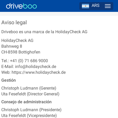
ARS
Navig
Aviso legal
Driveboo
es una marca de la
HolidayCheck AG
HolidayCheck AG
Bahnweg 8
CH-8598
Bottighofen
Tel.:
+41 (0) 71 686 9000
E-Mail:
info@holidaycheck.de
Web:
https://www.holidaycheck.de
Gestión
Christoph Ludmann
(
Gerente
)
Uta Fesefeldt
(
Director General
)
Consejo de administración
Christoph Ludmann
(
Presidente
)
Uta Fesefeldt
(
Vicepresidente
)