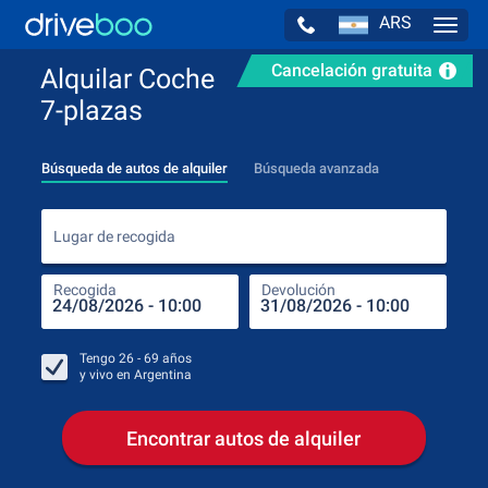
ARS
Navig
Cancelación gratuita
Alquilar Coche
7-plazas
Búsqueda de autos de alquiler
Búsqueda avanzada
Luga
Lugar de recogida
Recogida
Devolución
Luga
Rec
Tengo
26 - 69
años
y vivo en
Argentina
Encontrar autos de alquiler