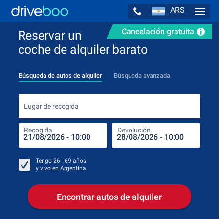
ARS
Navig
Cancelación gratuita
Reservar un
coche de alquiler barato
Búsqueda de autos de alquiler
Búsqueda avanzada
Luga
Lugar de recogida
Recogida
Devolución
Luga
Rec
Tengo
26 - 69
años
y vivo en
Argentina
Encontrar autos de alquiler