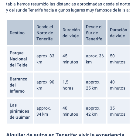
tabla hemos resumido las distancias aproximadas desde el norte
y del sur de Tenerife hacia algunos lugares muy famosos de la isla:
Desde el
Desde el
Duración
Duración
Destino
Norte de
Sur de
del viaje
de viaje
Tenerife
Tenerife
Parque
aprox. 33
45
aprox. 36
50
Nacional
km
minutos
km
minutos
del Teide
Barranco
aprox. 90
1,5
approx.
40
del
km
horas
25 km
minutos
Infierno
Las
approx.
40
approx.
35
pirámides
34 km
minutos
42 km
minutos
de Güímar
Alquiler de autos en Tenerife: vivir la experiencia