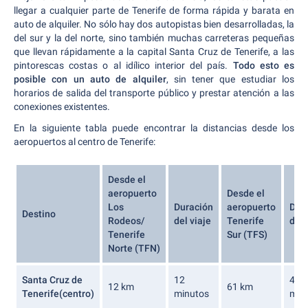
llegar a cualquier parte de Tenerife de forma rápida y barata en
auto de alquiler. No sólo hay dos autopistas bien desarrolladas, la
del sur y la del norte, sino también muchas carreteras pequeñas
que llevan rápidamente a la capital Santa Cruz de Tenerife, a las
pintorescas costas o al idílico interior del país.
Todo esto es
posible con un auto de alquiler
, sin tener que estudiar los
horarios de salida del transporte público y prestar atención a las
conexiones existentes.
En la siguiente tabla puede encontrar la distancias desde los
aeropuertos al centro de Tenerife:
Desde el
aeropuerto
Desde el
Los
Duración
aeropuerto
Dur
Destino
Rodeos/
del viaje
Tenerife
del 
Tenerife
Sur (TFS)
Norte (TFN)
Santa Cruz de
12
40
12 km
61 km
Tenerife(centro)
minutos
min