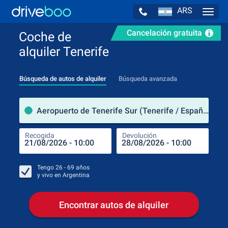
ARS
Navig
Cancelación gratuita
Coche de
alquiler Tenerife
Búsqueda de autos de alquiler
Búsqueda avanzada
luga
Aeropuerto de Tenerife Sur (Tenerife / España)
Recogida
Devolución
Luga
Rec
Tengo
26 - 69
años
y vivo en
Argentina
Encontrar autos de alquiler