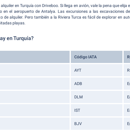
quiler en Turquía con Driveboo. Si llega en avión, vale la pena que elija 
auto en el aeropuerto de Antalya. Las excursiones a las excavaciones d
 de alquiler. Pero también a la Riviera Turca es fácil de explorar en auto
itadas playas.
ay en Turquía?
Código IATA
R
AYT
R
ADB
E
DLM
E
IST
E
BJV
E