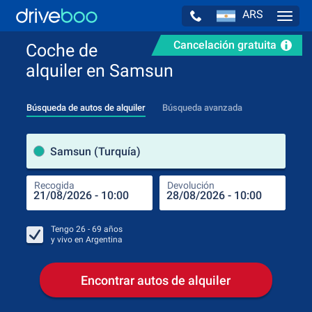
ARS
Navig
Cancelación gratuita
Coche de
alquiler en Samsun
Búsqueda de autos de alquiler
Búsqueda avanzada
luga
Samsun (Turquía)
Recogida
Devolución
Luga
Rec
Tengo
26 - 69
años
y vivo en
Argentina
Encontrar autos de alquiler