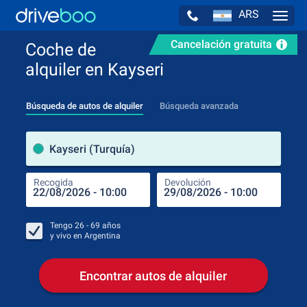
ARS
Navig
Cancelación gratuita
Coche de
alquiler en Kayseri
Búsqueda de autos de alquiler
Búsqueda avanzada
luga
Kayseri (Turquía)
Recogida
Devolución
Luga
Rec
Tengo
26 - 69
años
y vivo en
Argentina
Encontrar autos de alquiler