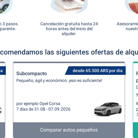
o 3 pasos.
Cancelación gratuita hasta 24
Asesoramie
sparente.
horas antes del inicio del
nuestr
alquiler.
comendamos las siguientes ofertas de alqu
ía
desde 65.500 ARS por día
Subcompacto
Pequeño, ágil y económico: ¡eso es suficiente!
y
por ejemplo Opel Corsa
7 días de 31.08 - 07.09.2026
p
7
Comparar autos pequeños