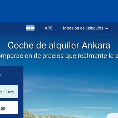
ARS
Modelos de vehículos
Coche de alquiler Ankara
omparación de precios que realmente le 
a
lugar de alquiler
Aeropuerto Internacional Esenboğa (Ankara / Turquía)
Lugar de devolución