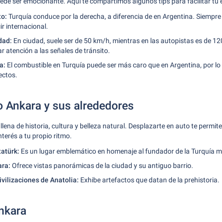
de ser emocionante. Aquí te compartimos algunos tips para facilitar tu 
to:
Turquía conduce por la derecha, a diferencia de en Argentina. Siempre
ir internacional.
dad:
En ciudad, suele ser de 50 km/h, mientras en las autopistas es de 1
 atención a las señales de tránsito.
a:
El combustible en Turquía puede ser más caro que en Argentina, por lo 
ectos.
 Ankara y sus alrededores
ena de historia, cultura y belleza natural. Desplazarte en auto te permite 
interés a tu propio ritmo.
atürk:
Es un lugar emblemático en homenaje al fundador de la Turquía 
ara:
Ofrece vistas panorámicas de la ciudad y su antiguo barrio.
ivilizaciones de Anatolia:
Exhibe artefactos que datan de la prehistoria.
Ankara