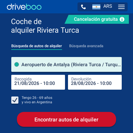
ARS
Navig
Cancelación gratuita
Coche de
alquiler Riviera Turca
Búsqueda de autos de alquiler
Búsqueda avanzada
luga
Aeropuerto de Antalya (Riviera Turca / Turquía)
Recogida
Devolución
Luga
Rec
Tengo
26 - 69
años
y vivo en
Argentina
Encontrar autos de alquiler