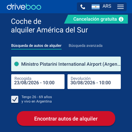
ARS
Navig
Cancelación gratuita
Coche de
alquiler América del Sur
Búsqueda de autos de alquiler
Búsqueda avanzada
luga
Ministro Pistarini International Airport (Argentina)
Recogida
Devolución
Luga
Rec
Tengo
26 - 69
años
y vivo en
Argentina
Encontrar autos de alquiler