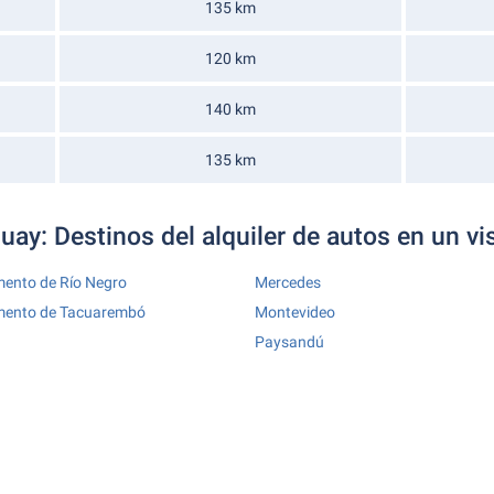
135 km
120 km
140 km
135 km
uay: Destinos del alquiler de autos en un vi
ento de Río Negro
Mercedes
mento de Tacuarembó
Montevideo
Paysandú