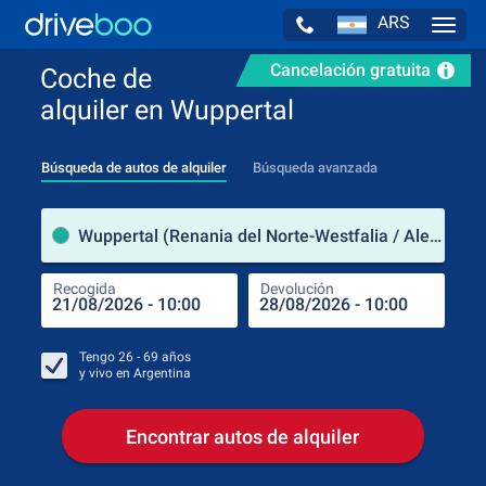
ARS
Navig
Cancelación gratuita
Coche de
alquiler en Wuppertal
Búsqueda de autos de alquiler
Búsqueda avanzada
luga
Wuppertal (Renania del Norte-Westfalia / Alemania)
Recogida
Devolución
Luga
Rec
Tengo
26 - 69
años
y vivo en
Argentina
Encontrar autos de alquiler