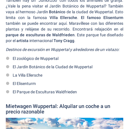
También hay un "JuniorZoo" con todos los animales de granja.
¿Vale la pena visitar el Jardín Botánico de Wuppertal? También
vaya al hermoso Jardín
Botánico
de la ciudad de Wuppertal. Esto
limita con la famosa
Villa Ellersche
.
El famoso Elisenturm
también se puede encontrar aquí. Maravíllese con las diferentes
plantas y relájese de su recorrido. Encontrará relajación en el
parque de esculturas de Waldfrieden
. Este parque fue diseñado
por el
artista
internacional
Tony Cragg
.
Destinos de excursión en Wuppertal y alrededores de un vistazo:
El zoológico de Wuppertal
El Jardín Botánico de la Ciudad de Wuppertal
La Villa Ellersche
El Elisenturm
El Parque de Esculturas Waldfrieden
Mietwagen Wuppertal: Alquilar un coche a un
precio razonable