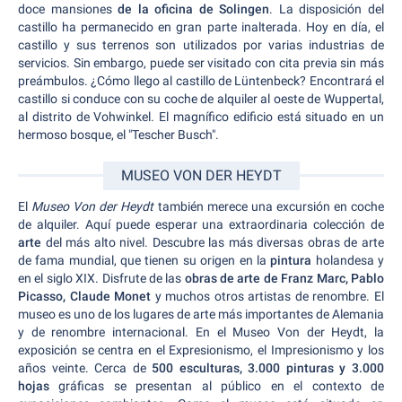
doce mansiones
de la oficina de Solingen
. La disposición del
castillo ha permanecido en gran parte inalterada. Hoy en día, el
castillo y sus terrenos son utilizados por varias industrias de
servicios. Sin embargo, puede ser visitado con cita previa sin más
preámbulos. ¿Cómo llego al castillo de Lüntenbeck? Encontrará el
castillo si conduce con su coche de alquiler al oeste de Wuppertal,
al distrito de Vohwinkel. El magnífico edificio está situado en un
hermoso bosque, el "Tescher Busch".
MUSEO VON DER HEYDT
El
Museo Von der Heydt
también merece una excursión en coche
de alquiler. Aquí puede esperar una extraordinaria colección de
arte
del más alto nivel. Descubre las más diversas obras de arte
de fama mundial, que tienen su origen en la
pintura
holandesa y
en el siglo XIX. Disfrute de las
obras de arte de Franz Marc, Pablo
Picasso, Claude Monet
y muchos otros artistas de renombre. El
museo es uno de los lugares de arte más importantes de Alemania
y de renombre internacional. En el Museo Von der Heydt, la
exposición se centra en el Expresionismo, el Impresionismo y los
años veinte. Cerca de
500 esculturas, 3.000 pinturas y 3.000
hojas
gráficas se presentan al público en el contexto de