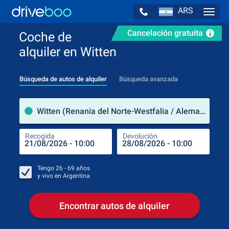
ARS
Navig
Cancelación gratuita
Coche de
alquiler en Witten
Búsqueda de autos de alquiler
Búsqueda avanzada
luga
Witten (Renania del Norte-Westfalia / Alemania)
Recogida
Devolución
Luga
Rec
Tengo
26 - 69
años
y vivo en
Argentina
Encontrar autos de alquiler