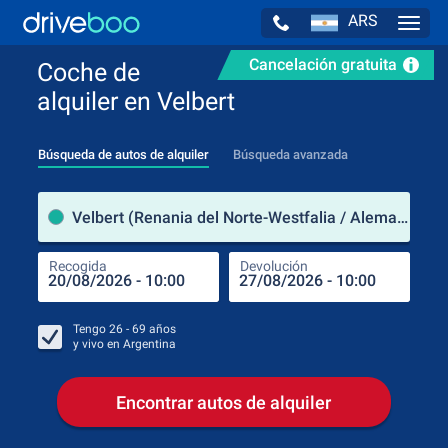
ARS
Navig
Cancelación gratuita
Coche de
alquiler en Velbert
Búsqueda de autos de alquiler
Búsqueda avanzada
luga
Velbert (Renania del Norte-Westfalia / Alemania)
Recogida
Devolución
Luga
Rec
Tengo
26 - 69
años
y vivo en
Argentina
Encontrar autos de alquiler