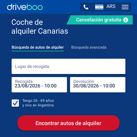
ARS
Navig
Cancelación gratuita
Coche de
alquiler Canarias
Búsqueda de autos de alquiler
Búsqueda avanzada
Luga
Lugar de recogida
Recogida
Devolución
Luga
Rec
Tengo
26 - 69
años
y vivo en
Argentina
Encontrar autos de alquiler