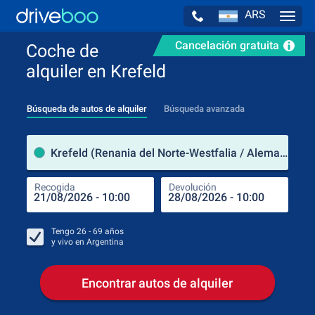
ARS
Navig
Cancelación gratuita
Coche de
alquiler en Krefeld
Búsqueda de autos de alquiler
Búsqueda avanzada
luga
Krefeld (Renania del Norte-Westfalia / Alemania)
Recogida
Devolución
Luga
Rec
Tengo
26 - 69
años
y vivo en
Argentina
Encontrar autos de alquiler