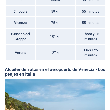
Padua
44 km.
35 minutos
Chioggia
59 km
55 minutos
Vicenza
75 km
55 minutos
Bassano del
1 hora y 15
101 km
Grappa
minutos
1 hora 25
Verona
127 km
minutos
Alquiler de autos en el aeropuerto de Venecia - Los
peajes en Italia