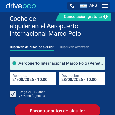
ARS
Navig
Cancelación gratuita
Coche de
alquiler en el Aeropuerto
Internacional Marco Polo
Búsqueda de autos de alquiler
Búsqueda avanzada
luga
Aeropuerto Internacional Marco Polo (Véneto / Italia)
Recogida
Devolución
Luga
Rec
Tengo
26 - 69
años
y vivo en
Argentina
Encontrar autos de alquiler