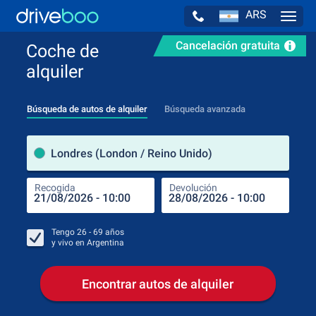
ARS
Navig
Cancelación gratuita
Coche de
alquiler
Búsqueda de autos de alquiler
Búsqueda avanzada
luga
Londres (London / Reino Unido)
Recogida
Devolución
Luga
Rec
Tengo
26 - 69
años
y vivo en
Argentina
Encontrar autos de alquiler