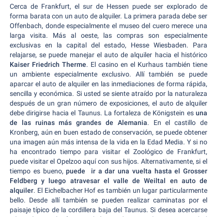
Cerca de Frankfurt, el sur de Hessen puede ser explorado de
forma barata con un auto de alquiler. La primera parada debe ser
Offenbach, donde especialmente el museo del cuero merece una
larga visita. Más al oeste, las compras son especialmente
exclusivas en la capital del estado, Hesse Wiesbaden. Para
relajarse, se puede manejar el auto de alquiler hacia el histórico
Kaiser Friedrich Therme
. El casino en el Kurhaus también tiene
un ambiente especialmente exclusivo. Allí también se puede
aparcar el auto de alquiler en las inmediaciones de forma rápida,
sencilla y económica. Si usted se siente atraído por la naturaleza
después de un gran número de exposiciones, el auto de alquiler
debe dirigirse hacia el Taunus. La fortaleza de Königstein es
una
de las ruinas más grandes de Alemania
. En el castillo de
Kronberg, aún en buen estado de conservación, se puede obtener
una imagen aún más intensa de la vida en la Edad Media. Y si no
ha encontrado tiempo para visitar el Zoológico de Frankfurt,
puede visitar el Opelzoo aquí con sus hijos. Alternativamente, si el
tiempo es bueno,
puede ir a dar una vuelta hasta el Grosser
Feldberg y luego atravesar el valle de Weiltal en auto de
alquiler
. El Eichelbacher Hof es también un lugar particularmente
bello. Desde allí también se pueden realizar caminatas por el
paisaje típico de la cordillera baja del Taunus. Si desea acercarse