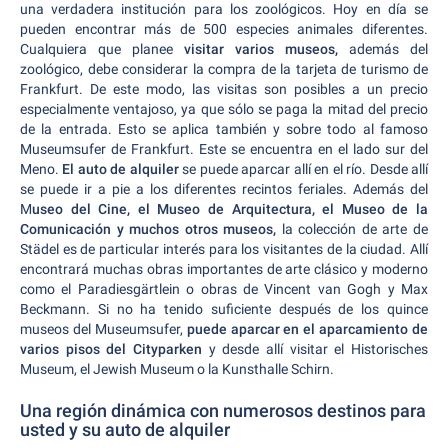
una verdadera institución para los zoológicos. Hoy en día se
pueden encontrar más de 500 especies animales diferentes.
Cualquiera que planee
visitar varios museos,
además del
zoológico, debe considerar la compra de la tarjeta de turismo de
Frankfurt. De este modo, las visitas son posibles a un precio
especialmente ventajoso, ya que sólo se paga la mitad del precio
de la entrada. Esto se aplica también y sobre todo al famoso
Museumsufer de Frankfurt. Este se encuentra en el lado sur del
Meno.
El auto de alquiler
se puede aparcar allí en el río. Desde allí
se puede ir a pie a los diferentes recintos feriales. Además del
M
useo del Cine, el Museo de Arquitectura, el Museo de la
Comunicación y muchos otros museos,
la colección de arte de
Städel es de particular interés para los visitantes de la ciudad. Allí
encontrará muchas obras importantes de arte clásico y moderno
como el Paradiesgärtlein o obras de Vincent van Gogh y Max
Beckmann. Si no ha tenido suficiente después de los quince
museos del Museumsufer,
puede aparcar en el aparcamiento de
varios pisos del Cityparken
y desde allí visitar el Historisches
Museum, el Jewish Museum o la Kunsthalle Schirn.
Una región dinámica con numerosos destinos para
usted y su auto de alquiler