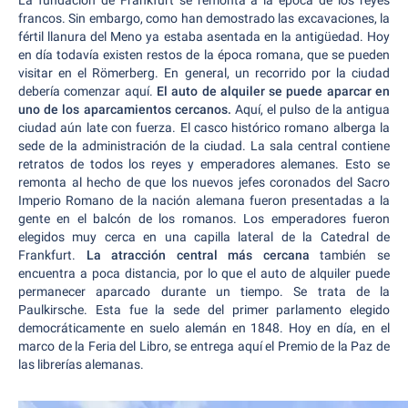
La fundación de Frankfurt se remonta a la época de los reyes
francos. Sin embargo, como han demostrado las excavaciones, la
fértil llanura del Meno ya estaba asentada en la antigüedad. Hoy
en día todavía existen restos de la época romana, que se pueden
visitar en el Römerberg. En general, un recorrido por la ciudad
debería comenzar aquí.
El auto de alquiler se puede aparcar en
uno de los aparcamientos cercanos.
Aquí, el pulso de la antigua
ciudad aún late con fuerza. El casco histórico romano alberga la
sede de la administración de la ciudad. La sala central contiene
retratos de todos los reyes y emperadores alemanes. Esto se
remonta al hecho de que los nuevos jefes coronados del Sacro
Imperio Romano de la nación alemana fueron presentadas a la
gente en el balcón de los romanos. Los emperadores fueron
elegidos muy cerca en una capilla lateral de la Catedral de
Frankfurt.
La atracción central más cercana
también se
encuentra a poca distancia, por lo que el auto de alquiler puede
permanecer aparcado durante un tiempo. Se trata de la
Paulkirsche. Esta fue la sede del primer parlamento elegido
democráticamente en suelo alemán en 1848. Hoy en día, en el
marco de la Feria del Libro, se entrega aquí el Premio de la Paz de
las librerías alemanas.