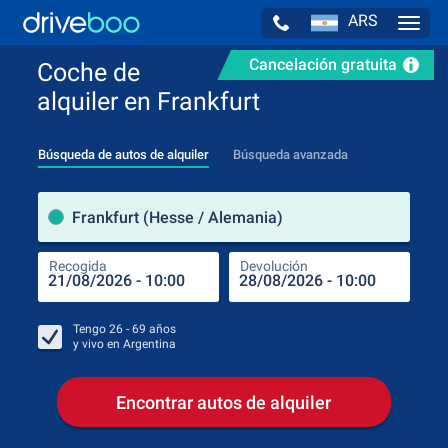
ARS
Navig
Cancelación gratuita
Coche de
alquiler en Frankfurt
Búsqueda de autos de alquiler
Búsqueda avanzada
luga
Frankfurt (Hesse / Alemania)
Recogida
Devolución
Luga
Rec
Tengo
26 - 69
años
y vivo en
Argentina
Encontrar autos de alquiler