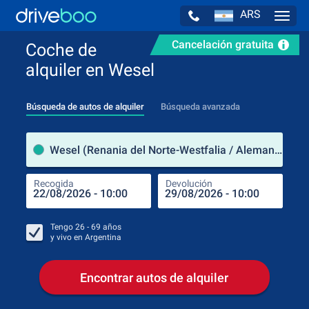
ARS
Navig
Cancelación gratuita
Coche de
alquiler en Wesel
Búsqueda de autos de alquiler
Búsqueda avanzada
luga
Wesel (Renania del Norte-Westfalia / Alemania)
Recogida
Devolución
Luga
Rec
Tengo
26 - 69
años
y vivo en
Argentina
Encontrar autos de alquiler