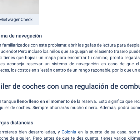
n MietwagenCheck
tema de navegación
 familiarizados con este problema: abrir las gafas de lectura para despla
uciendo! Pero incluso los niños que se quejan en el asiento trasero puede
i tienes que hojear un mapa para encontrar tu camino, pronto llegarás a
les aconseja reservar un sistema de navegación en caso de que el
es, los costos en sí están dentro de un rango razonable, por lo que un al
uiler de coches con una regulación de combu
de tanque
lleno/lleno en el momento de la
reserva. Esto significa que rec
alquiler de coches. Siempre ahorrarás mucho dinero. Además, podrá come
argas distancias
carreteras bien desarrolladas, y
Colonia
en la puerta de su casa, son 
he de alquiler. Pero antes de que te des cuenta, tienes varios kilóme