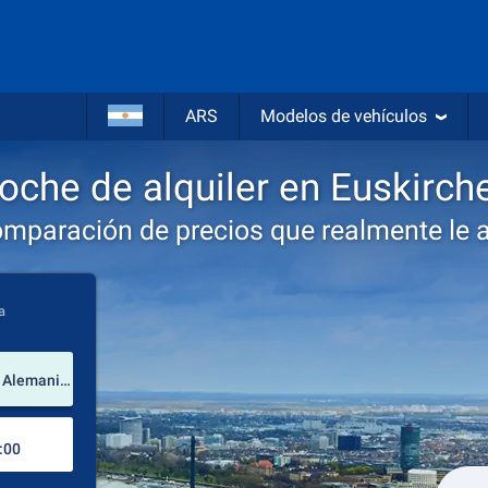
ARS
Modelos de vehículos
oche de alquiler en Euskirch
omparación de precios que realmente le 
a
lugar de alquiler
Euskirchen (Renania del Norte-Westfalia / Alemania)
Lugar de devolución