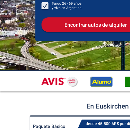
Tengo
26 - 69
años
y vivo en
Argentina
Encontrar autos de alquiler
En Euskirchen 
desde 45.500 ARS por d
Paquete Básico