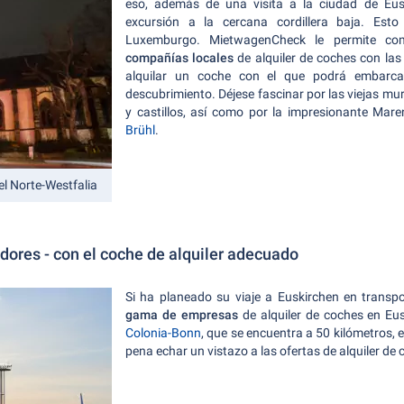
eso, además de una visita a la ciudad de Eus
excursión a la cercana cordillera baja. Est
Luxemburgo. MietwagenCheck le permite c
compañías locales
de alquiler de coches con las 
alquilar un coche con el que podrá embarca
descubrimiento. Déjese fascinar por las viejas mura
y castillos, así como por la impresionante Maren
Brühl
.
l Norte-Westfalia
dores - con el coche de alquiler adecuado
Si ha planeado su viaje a Euskirchen en transp
gama de empresas
de alquiler de coches en Eu
Colonia-Bonn
, que se encuentra a 50 kilómetros,
pena echar un vistazo a las ofertas de alquiler de