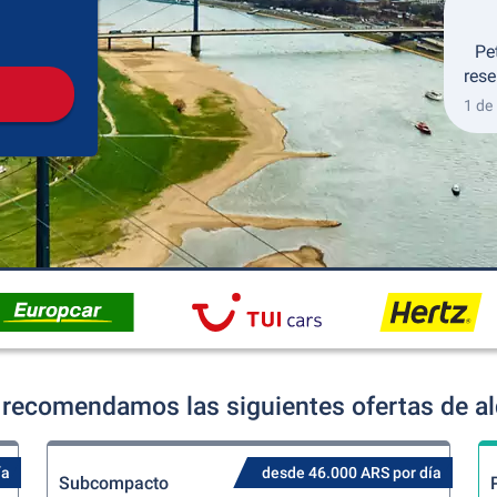
Recogida
Devolución
Pe
rese
1 de
recomendamos las siguientes ofertas de al
ía
desde 46.000 ARS por día
Subcompacto