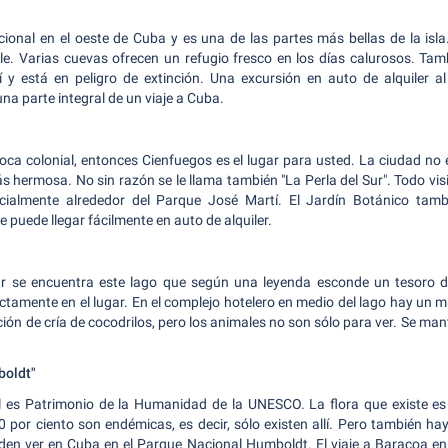
cional en el oeste de Cuba y es una de las partes más bellas de la isl
lle. Varias cuevas ofrecen un refugio fresco en los días calurosos. Ta
y está en peligro de extinción. Una excursión en auto de alquiler a
a parte integral de un viaje a Cuba.
época colonial, entonces Cienfuegos es el lugar para usted. La ciudad no
 hermosa. No sin razón se le llama también "La Perla del Sur".
Todo vis
specialmente alrededor del Parque José Martí. El Jardín Botánico tam
e puede llegar fácilmente en auto de alquiler.
 se encuentra este lago que según una leyenda esconde un tesoro de o
ectamente en el lugar. En el complejo hotelero en medio del lago hay un
ción de cría de cocodrilos, pero los animales no son sólo para ver. Se ma
boldt"
l es Patrimonio de la Humanidad de la UNESCO. La flora que existe es
80 por ciento son endémicas, es decir, sólo existen allí. Pero también h
ueden ver en Cuba en el Parque Nacional Humboldt.
El viaje a Baracoa en 