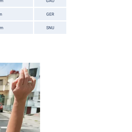
km
GAO
m
GER
km
SNU