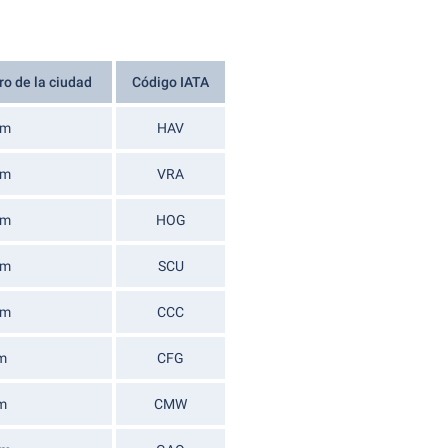
ro de la ciudad
Código IATA
km
HAV
km
VRA
km
HOG
km
SCU
km
CCC
m
CFG
m
CMW