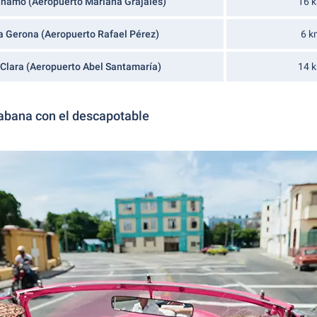
namo (Aeropuerto Mariana Grajales)
16 
 Gerona (Aeropuerto Rafael Pérez)
6 k
 Clara (Aeropuerto Abel Santamaría)
14 
abana con el descapotable