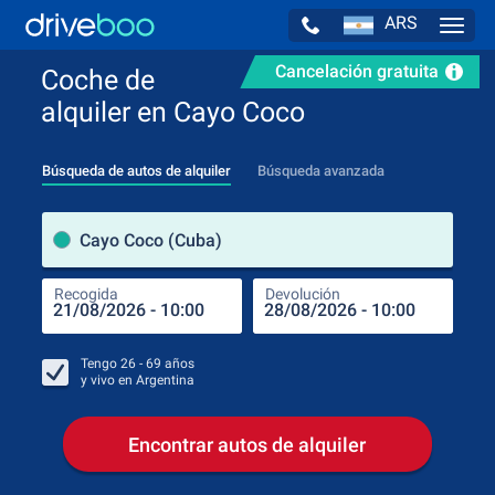
ARS
Navig
Cancelación gratuita
Coche de
alquiler en Cayo Coco
Búsqueda de autos de alquiler
Búsqueda avanzada
luga
Cayo Coco (Cuba)
Recogida
Devolución
Luga
Rec
Tengo
26 - 69
años
y vivo en
Argentina
Encontrar autos de alquiler