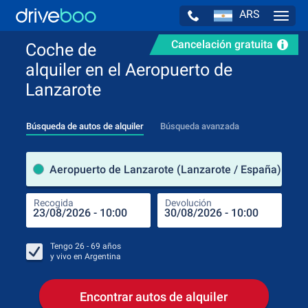
ARS
Navig
Cancelación gratuita
Coche de
alquiler en el Aeropuerto de
Lanzarote
Búsqueda de autos de alquiler
Búsqueda avanzada
luga
Aeropuerto de Lanzarote (Lanzarote / España)
Recogida
Devolución
Luga
Rec
Tengo
26 - 69
años
y vivo en
Argentina
Encontrar autos de alquiler