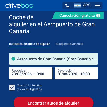
ARS
Navig
Cancelación gratuita
Coche de
alquiler en el Aeropuerto de Gran
Canaria
Búsqueda de autos de alquiler
Búsqueda avanzada
luga
Aeropuerto de Gran Canaria (Gran Canaria / España)
Recogida
Devolución
Luga
Rec
Tengo
26 - 69
años
y vivo en
Argentina
Encontrar autos de alquiler