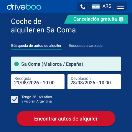
ARS
Navig
Cancelación gratuita
Coche de
alquiler en Sa Coma
Búsqueda de autos de alquiler
Búsqueda avanzada
luga
Sa Coma (Mallorca / España)
Recogida
Devolución
Luga
Rec
Tengo
26 - 69
años
y vivo en
Argentina
Encontrar autos de alquiler