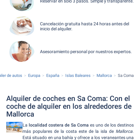
Reservar en sólo 3 pasos. Simple y transparente.
Cancelación gratuita hasta 24 horas antes del
inicio del alquiler.
Asesoramiento personal por nuestros expertos.
iler de autos
Europa
España
Islas Baleares
Mallorca
Sa Coma
Alquiler de coches en Sa Coma: Con el
coche de alquiler en los alrededores de
Mallorca
La
localidad costera de Sa Coma
es uno de los destinos
más populares de la costa este de la isla de
Mallorca
.
Está situado en una bahía y ofrece a los veraneantes una