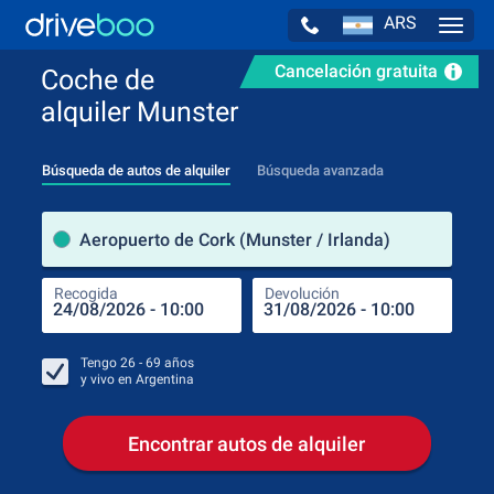
ARS
Navig
Cancelación gratuita
Coche de
alquiler Munster
Búsqueda de autos de alquiler
Búsqueda avanzada
luga
Aeropuerto de Cork (Munster / Irlanda)
Recogida
Devolución
Luga
Rec
Tengo
26 - 69
años
y vivo en
Argentina
Encontrar autos de alquiler