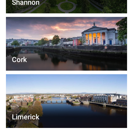
Shannon
Cork
Limerick