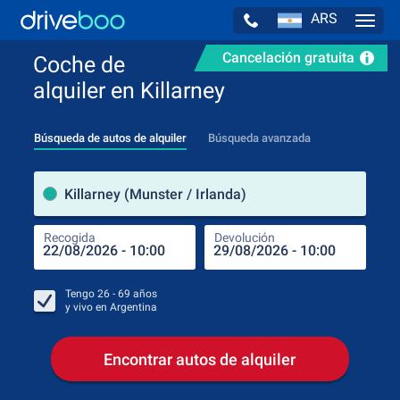
ARS
Navig
Cancelación gratuita
Coche de
alquiler en Killarney
Búsqueda de autos de alquiler
Búsqueda avanzada
luga
Killarney (Munster / Irlanda)
Recogida
Devolución
Luga
Rec
Tengo
26 - 69
años
y vivo en
Argentina
Encontrar autos de alquiler