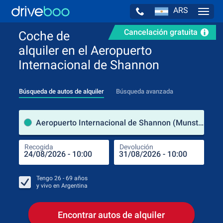
ARS
Navig
Cancelación gratuita
Coche de
alquiler en el Aeropuerto
Internacional de Shannon
Búsqueda de autos de alquiler
Búsqueda avanzada
luga
Aeropuerto Internacional de Shannon (Munster / Irlanda)
Recogida
Devolución
Luga
Rec
Tengo
26 - 69
años
y vivo en
Argentina
Encontrar autos de alquiler