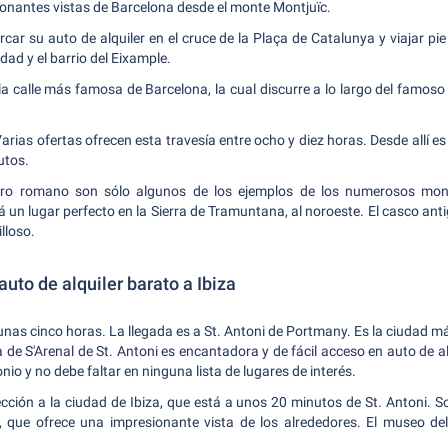
sionantes vistas de Barcelona desde el monte Montjuïc.
rcar su auto de alquiler en el cruce de la Plaça de Catalunya y viajar pie
dad y el barrio del Eixample.
 calle más famosa de Barcelona, la cual discurre a lo largo del famoso 
 Varias ofertas ofrecen esta travesía entre ocho y diez horas. Desde allí es
utos.
atro romano son sólo algunos de los ejemplos de los numerosos monu
 un lugar perfecto en la Sierra de Tramuntana, al noroeste. El casco antig
lloso.
uto de alquiler barato a Ibiza
nas cinco horas. La llegada es a St. Antoni de Portmany. Es la ciudad má
e S'Arenal de St. Antoni es encantadora y de fácil acceso en auto de alq
nio y no debe faltar en ninguna lista de lugares de interés.
cción a la ciudad de Ibiza, que está a unos 20 minutos de St. Antoni. So
 que ofrece una impresionante vista de los alrededores. El museo de