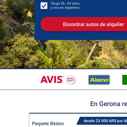
Tengo
26 - 69
años
y vivo en
Argentina
Encontrar autos de alquiler
En Gerona re
desde 23.000 ARS por d
Paquete Básico