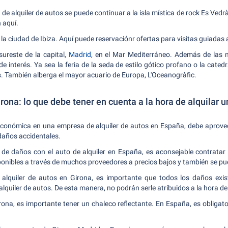
 de alquiler de autos se puede continuar a la isla mística de rock Es Vedrà
 aquí.
 la ciudad de Ibiza. Aquí puede reservaciónr ofertas para visitas guiadas 
ureste de la capital,
Madrid
, en el Mar Mediterráneo. Además de las m
interés. Ya sea la feria de la seda de estilo gótico profano o la catedra
También alberga el mayor acuario de Europa, L'Oceanogràfic.
irona: lo que debe tener en cuenta a la hora de alquilar u
económica en una empresa de alquiler de autos en España, debe aprovec
daños accidentales.
de daños con el auto de alquiler en España, es aconsejable contratar 
nibles a través de muchos proveedores a precios bajos y también se pue
alquiler de autos en Girona, es importante que todos los daños exist
lquiler de autos. De esta manera, no podrán serle atribuidos a la hora de
erona, es importante tener un chaleco reflectante. En España, es obligat