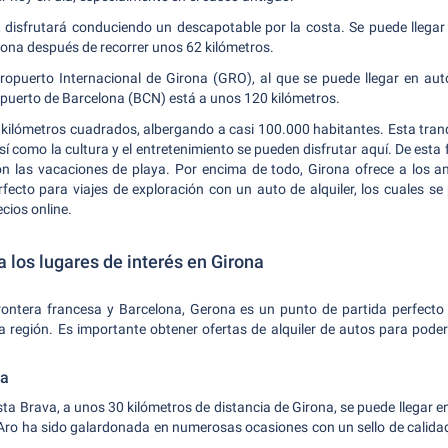
a, disfrutará conduciendo un descapotable por la costa. Se puede llegar
rona después de recorrer unos 62 kilómetros.
ropuerto Internacional de Girona (GRO), al que se puede llegar en aut
ropuerto de Barcelona (BCN) está a unos 120 kilómetros.
 kilómetros cuadrados, albergando a casi 100.000 habitantes. Esta tranq
así como la cultura y el entretenimiento se pueden disfrutar aquí. De es
n las vacaciones de playa. Por encima de todo, Girona ofrece a los ama
rfecto para viajes de exploración con un auto de alquiler, los cuales se
cios online.
a los lugares de interés en Girona
rontera francesa y Barcelona, Gerona es un punto de partida perfect
ta región. Es importante obtener ofertas de alquiler de autos para poder
va
osta Brava, a unos 30 kilómetros de distancia de Girona, se puede llegar e
e Aro ha sido galardonada en numerosas ocasiones con un sello de calida