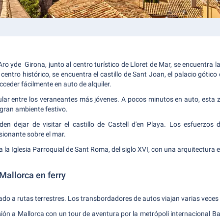
ro yde Girona, junto al centro turístico de Lloret de Mar, se encuentra l
l centro histórico, se encuentra el castillo de Sant Joan, el palacio gótic
acceder fácilmente en auto de alquiler.
ular entre los veraneantes más jóvenes. A pocos minutos en auto, esta
gran ambiente festivo.
en dejar de visitar el castillo de Castell d'en Playa. Los esfuerzos
ionante sobre el mar.
a la Iglesia Parroquial de Sant Roma, del siglo XVI, con una arquitectura 
Mallorca en ferry
tado a rutas terrestres. Los transbordadores de autos viajan varias veces 
n a Mallorca con un tour de aventura por la metrópoli internacional Bar