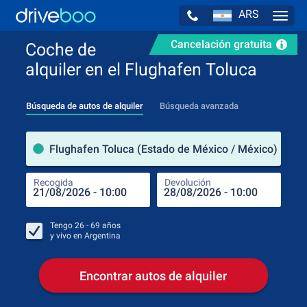
ARS
Navig
Cancelación gratuita
Coche de
alquiler en el Flughafen Toluca
Búsqueda de autos de alquiler
Búsqueda avanzada
luga
Flughafen Toluca (Estado de México / México)
Recogida
Devolución
Luga
Rec
Tengo
26 - 69
años
y vivo en
Argentina
Encontrar autos de alquiler