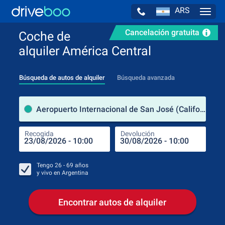
ARS
Navig
Cancelación gratuita
Coche de
alquiler América Central
Búsqueda de autos de alquiler
Búsqueda avanzada
luga
Aeropuerto Internacional de San José (California / Estados Unidos de América)
Recogida
Devolución
Luga
Rec
Tengo
26 - 69
años
y vivo en
Argentina
Encontrar autos de alquiler