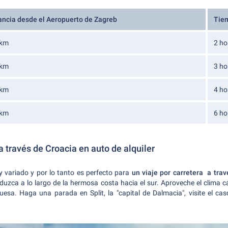
ancia desde el Aeropuerto de Zagreb
Tie
 km
2 ho
 km
3 ho
 km
4 ho
 km
6 ho
a través de Croacia en auto de alquiler
y variado y por lo tanto es perfecto para
un viaje por carretera a trav
nduzca a lo largo de la hermosa costa hacia el sur. Aproveche el clima
esa. Haga una parada en Split, la "capital de Dalmacia", visite el casc