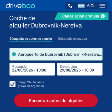
ARS
Navig
Cancelación gratuita
Coche de
alquiler Dubrovnik-Neretva
Búsqueda de autos de alquiler
Búsqueda avanzada
luga
Aeropuerto de Dubrovnik (Dubrovnik-Neretva / Croacia)
Recogida
Devolución
Luga
Rec
Tengo
26 - 69
años
y vivo en
Argentina
Encontrar autos de alquiler