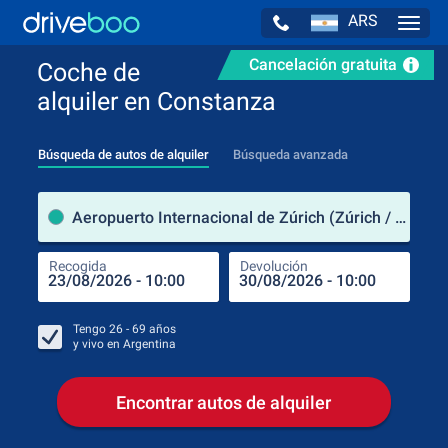
ARS
Navig
Cancelación gratuita
Coche de
alquiler en Constanza
Búsqueda de autos de alquiler
Búsqueda avanzada
luga
Aeropuerto Internacional de Zúrich (Zúrich / Suiza)
Recogida
Devolución
Luga
Rec
Tengo
26 - 69
años
y vivo en
Argentina
Encontrar autos de alquiler