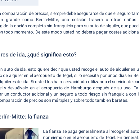
 la comparación de precios, siempre debe asegurarse de que el seguro ta
n grande como Berlín-Mitte, una colisión trasera u otros daños 
gido la opción completa sin franquicia para su auto de alquiler, que pue
n todo momento. De este modo usted no deberá pagar costes adicional
res de ida, ¿qué significa esto?
n auto de ida, esto quiere decir que usted recoge el auto de alquiler en 
de alquiler en el aeropuerto de Tegel, si lo necesita por unos días en Ber
lquileres de ida. Si usted los ha reservacióndo utilizando el servicio de 
egel y devuélvalo en el aeropuerto de Hamburgo después de su uso. Ta
ónr un conductor adicional y un seguro a todo riesgo sin franquicia con
 comparación de precios son múltiples y sobre todo también baratas.
rlín-Mitte: la fianza
La fianza se paga generalmente al recoger el auto
por ejemplo en el aeropuerto de Tegel. En general,