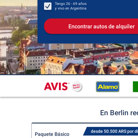
Tengo
26 - 69
años
y vivo en
Argentina
Encontrar autos de alquiler
En Berlin r
desde 50.500 ARS por d
Paquete Básico