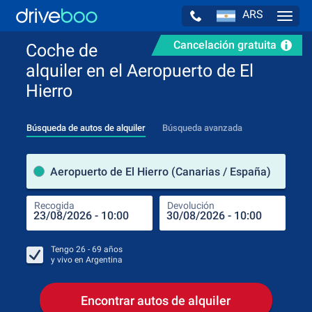
ARS
Navig
Cancelación gratuita
Coche de
alquiler en el Aeropuerto de El
Hierro
Búsqueda de autos de alquiler
Búsqueda avanzada
luga
Aeropuerto de El Hierro (Canarias / España)
Recogida
Devolución
Luga
Rec
Tengo
26 - 69
años
y vivo en
Argentina
Encontrar autos de alquiler