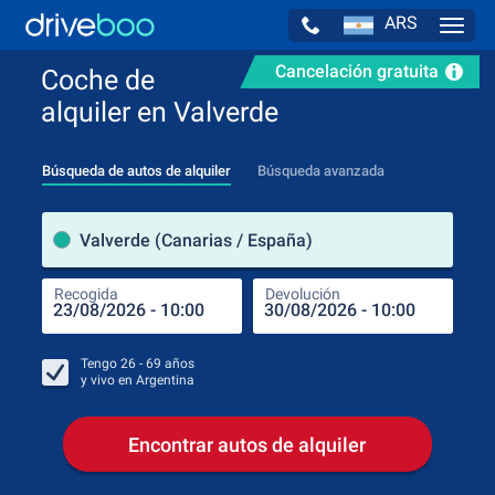
ARS
Navig
Cancelación gratuita
Coche de
alquiler en Valverde
Búsqueda de autos de alquiler
Búsqueda avanzada
luga
Valverde (Canarias / España)
Recogida
Devolución
Luga
Rec
Tengo
26 - 69
años
y vivo en
Argentina
Encontrar autos de alquiler