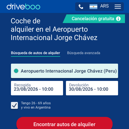
ARS
Navig
Cancelación gratuita
Coche de
alquiler en el Aeropuerto
Internacional Jorge Chávez
Búsqueda de autos de alquiler
Búsqueda avanzada
luga
Aeropuerto Internacional Jorge Chávez (Peru)
Recogida
Devolución
Luga
Rec
Tengo
26 - 69
años
y vivo en
Argentina
Encontrar autos de alquiler