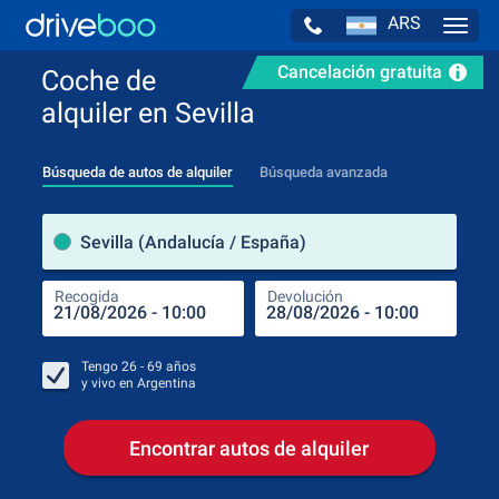
ARS
Navig
Cancelación gratuita
Coche de
alquiler en Sevilla
Búsqueda de autos de alquiler
Búsqueda avanzada
luga
Sevilla (Andalucía / España)
Recogida
Devolución
Luga
Rec
Tengo
26 - 69
años
y vivo en
Argentina
Encontrar autos de alquiler