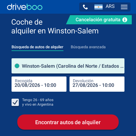
ARS
Navig
Cancelación gratuita
Coche de
alquiler en Winston-Salem
Búsqueda de autos de alquiler
Búsqueda avanzada
luga
Winston-Salem (Carolina del Norte / Estados Unidos de América)
Recogida
Devolución
Luga
Rec
Tengo
26 - 69
años
y vivo en
Argentina
Encontrar autos de alquiler