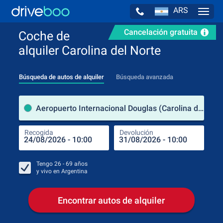
ARS
Navig
Cancelación gratuita
Coche de
alquiler Carolina del Norte
Búsqueda de autos de alquiler
Búsqueda avanzada
luga
Aeropuerto Internacional Douglas (Carolina del Norte / Estados Unidos de América)
Recogida
Devolución
Luga
Rec
Tengo
26 - 69
años
y vivo en
Argentina
Encontrar autos de alquiler