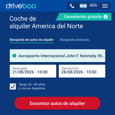
ARS
Navig
Cancelación gratuita
Coche de
alquiler America del Norte
Búsqueda de autos de alquiler
Búsqueda avanzada
luga
Aeropuerto Internacional John F. Kennedy (Nueva York / Estados Unidos de América)
Recogida
Devolución
Luga
Rec
Tengo
26 - 69
años
y vivo en
Argentina
Encontrar autos de alquiler