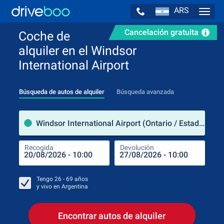
ARS
Navig
Cancelación gratuita
Coche de
alquiler en el Windsor
International Airport
Búsqueda de autos de alquiler
Búsqueda avanzada
luga
Windsor International Airport (Ontario / Estados Unidos de América)
Recogida
Devolución
Luga
Rec
Tengo
26 - 69
años
y vivo en
Argentina
Encontrar autos de alquiler