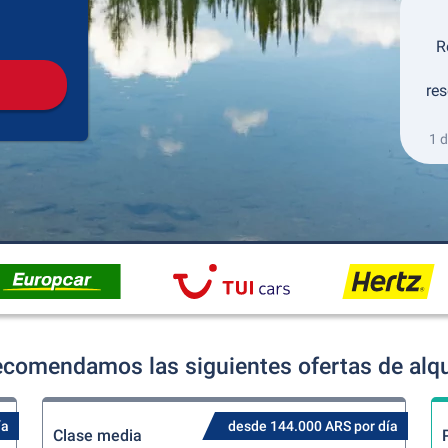
Recogida
Devolución
R
res
1 
ecomendamos las siguientes ofertas de alqu
ía
desde 144.000 ARS por día
Clase media