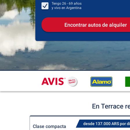
Tengo
26 - 69
años
y vivo en
Argentina
Encontrar autos de alquiler
En Terrace r
desde 137.000 ARS por d
Clase compacta