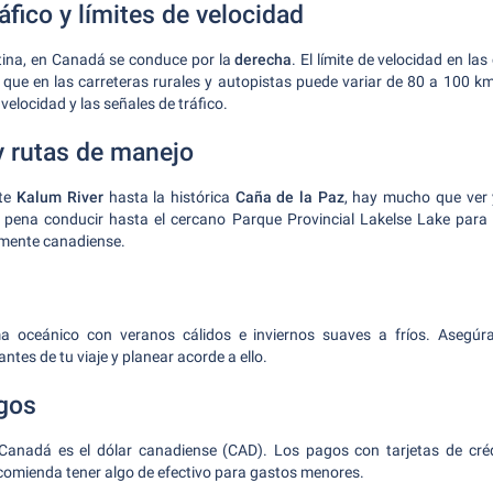
fico y límites de velocidad
tina, en Canadá se conduce por la
derecha
. El límite de velocidad en la
 que en las carreteras rurales y autopistas puede variar de 80 a 100 k
 velocidad y las señales de tráfico.
y rutas de manejo
nte
Kalum River
hasta la histórica
Caña de la Paz
, hay mucho que ver 
la pena conducir hasta el cercano Parque Provincial Lakelse Lake para 
mente canadiense.
ma oceánico con veranos cálidos e inviernos suaves a fríos. Asegú
antes de tu viaje y planear acorde a ello.
gos
Canadá es el dólar canadiense (CAD). Los pagos con tarjetas de cré
comienda tener algo de efectivo para gastos menores.