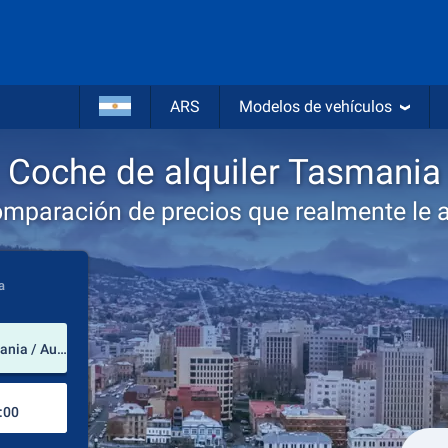
ARS
Modelos de vehículos
Coche de alquiler Tasmania
omparación de precios que realmente le 
a
lugar de alquiler
Aeropuerto Internacional de Hobart (Tasmania / Australia)
Lugar de devolución