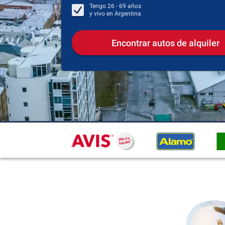
Tengo
26 - 69
años
y vivo en
Argentina
Encontrar autos de alquiler