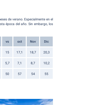
meses de verano. Especialmente en el
esta época del año. Sin embargo, los
vs
oct
Nov
Dic
15
17,1
18,7
20,3
5,7
7,1
8,7
10,2
50
57
54
55