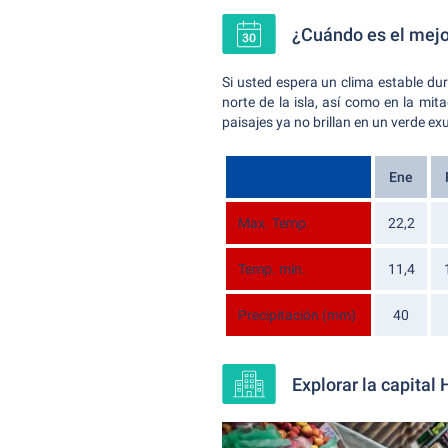
¿Cuándo es el mejo
Si usted espera un clima estable du
norte de la isla, así como en la mi
paisajes ya no brillan en un verde e
Ene
Max. Temp.
22,2
Temp. mín.
11,4
Precipitación (mm)
40
Explorar la capital