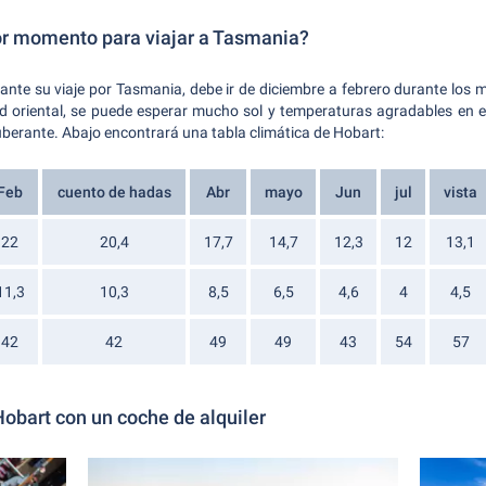
r momento para viajar a Tasmania?
rante su viaje por Tasmania, debe ir de diciembre a febrero durante los 
tad oriental, se puede esperar mucho sol y temperaturas agradables en 
xuberante. Abajo encontrará una tabla climática de Hobart:
Feb
cuento de hadas
Abr
mayo
Jun
jul
vista
22
20,4
17,7
14,7
12,3
12
13,1
11,3
10,3
8,5
6,5
4,6
4
4,5
42
42
49
49
43
54
57
 Hobart con un coche de alquiler