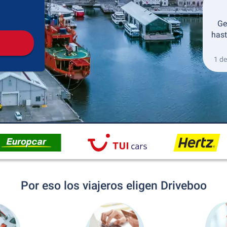
Recogida
Devolución
Ge
hast
1 de
Por eso los viajeros eligen Driveboo