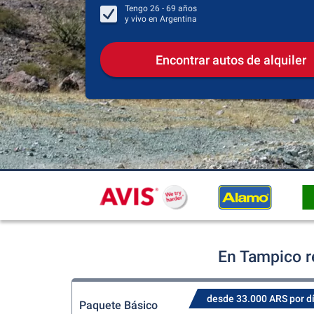
Tengo
26 - 69
años
y vivo en
Argentina
Encontrar autos de alquiler
En Tampico r
desde 33.000 ARS por d
Paquete Básico