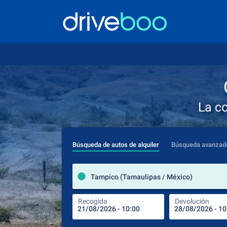
La c
Búsqueda de autos de alquiler
Búsqueda avanzad
Tampico (Tamaulipas / México)
Recogida
Devolución