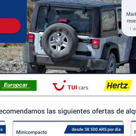
Recogida
Devolución
Mark
rese
1 d
ecomendamos las siguientes ofertas de alqu
ía
desde 38.500 ARS por día
Minicompacto